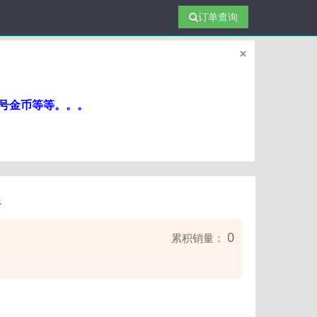
订单查询
×
帐号金币等等。。。
员
0
累积销量：